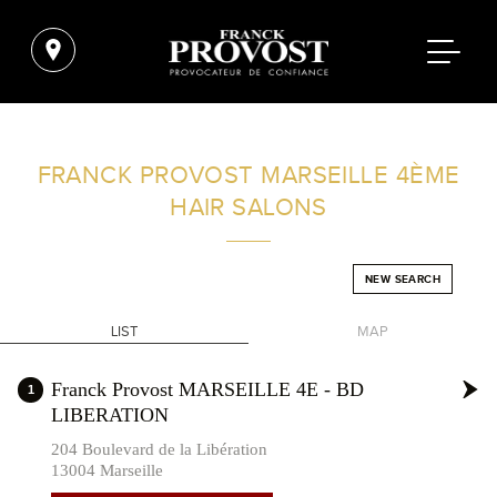
FIND A SALON NEAR ME
FRANCK PROVOST
MARSEILLE 4ÈME
HAIR SALONS
FILTER
NEW SEARCH
FRANCE
LIST
MAP
+
Franck Provost MARSEILLE 4E - BD
1
LIBERATION
-
204 Boulevard de la Libération
13004 Marseille