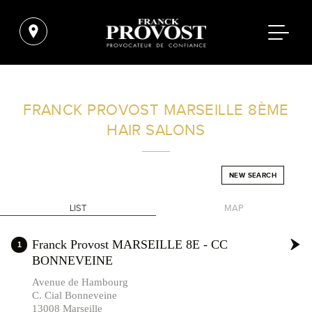
FIND A SALON NEAR ME
FRANCK PROVOST
MARSEILLE 8ÈME
HAIR SALONS
FILTER
NEW SEARCH
FRANCE
LIST
MAP
+
Franck Provost MARSEILLE 8E - CC
1
BONNEVEINE
-
Avenue de Hambourg
C. Cial Bonneveine
13008 Marseille