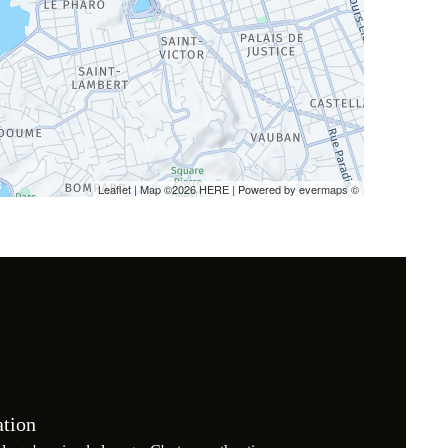
Leaflet
| Map ©2026
HERE
| Powered by
evermaps
©
ation