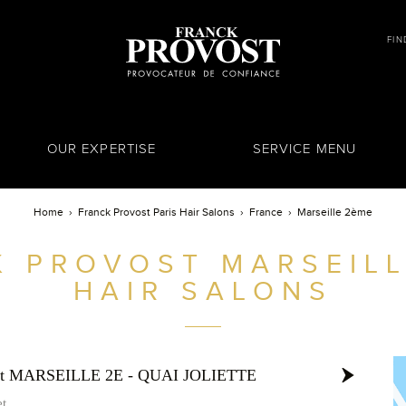
FIN
OUR EXPERTISE
SERVICE MENU
Home
Franck Provost Paris Hair Salons
France
Marseille 2ème
K PROVOST
MARSEILL
HAIR SALONS
ost MARSEILLE 2E - QUAI JOLIETTE
et