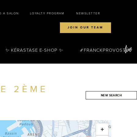
D A SALON
LOYALTY PROGRAM
NEWSLETTER
JOIN OUR TEAM
✨ KÉRASTASE E-SHOP ✨
FRANCKPROVOST
E 2ÈME
NEW SEARCH
SEARCH
+