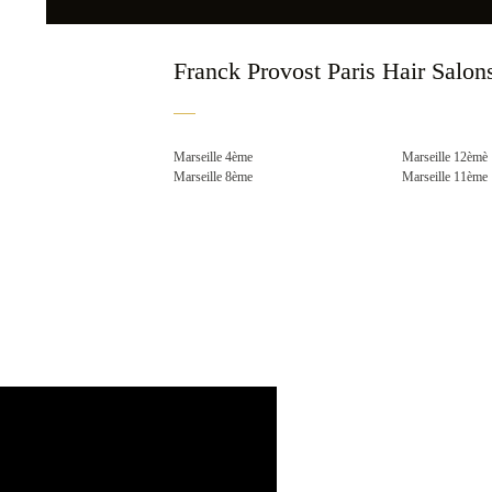
Franck Provost Paris Hair Salons
Marseille 4ème
Marseille 12èmè
Marseille 8ème
Marseille 11ème