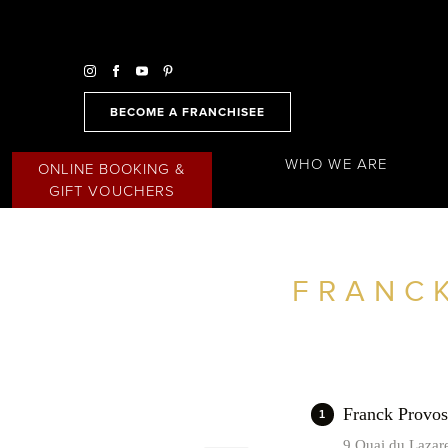
BECOME A FRANCHISEE
WHO WE ARE
ONLINE BOOKING &
GIFT VOUCHERS
FRANC
FIND A SALON NEAR ME
FILTER
FRANCE
Franck Prov
1
9 Quai du Lazar