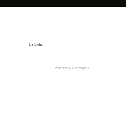
La Ciotat
Powered by
evermaps ©