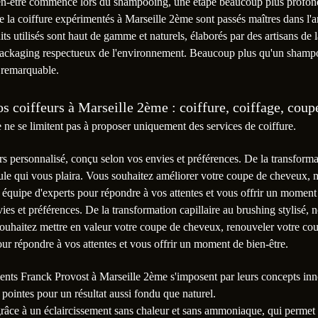
ien-être commence lors du shampooing, une étape beaucoup plus profond
la coiffure expérimentés à Marseille 2ème sont passés maîtres dans l'ar
its utilisés sont haut de gamme et naturels, élaborés par des artisans de
packaging respectueux de l'environnement. Beaucoup plus qu'un shampooi
 remarquable.
os coiffeurs à Marseille 2ème : coiffure, coiffage, coup
ne se limitent pas à proposer uniquement des services de coiffure.
rs personnalisé, conçu selon vos envies et préférences. De la transforma
le qui vous plaira. Vous souhaitez améliorer votre coupe de cheveux, m
re équipe d'experts pour répondre à vos attentes et vous offrir un moment
vies et préférences. De la transformation capillaire au brushing stylis
ouhaitez mettre en valeur votre coupe de cheveux, renouveler votre coul
our répondre à vos attentes et vous offrir un moment de bien-être.
ements Franck Provost à Marseille 2ème s'imposent par leurs concepts inn
 pointes pour un résultat aussi fondu que naturel.
 grâce à un éclaircissement sans chaleur et sans ammoniaque, qui permet d