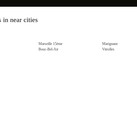
 in near cities
Marseille 15ème
Marignane
Bouc-Bel-Air
Vitrolles