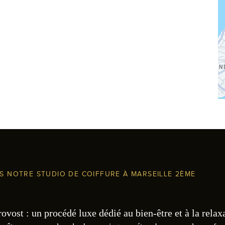
NS NOTRE STUDIO DE COIFFURE À MARSEILLE 2ÈME
vost : un procédé luxe dédié au bien-être et à la relax