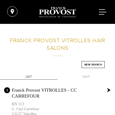
FIND A SALON NEAR ME
FRANCK PROVOST
VITROLLES HAIR
SALONS
FILTER
NEW SEARCH
FRANCE
LIST
MAP
+
Franck Provost VITROLLES - CC
1
CARREFOUR
-
RN 113
C. Cial Carrefour
13127 Vitrolles