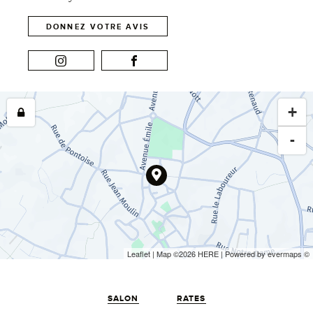
DONNEZ VOTRE AVIS
+
-
Leaflet
| Map ©2026
HERE
| Powered by
evermaps
©
SALON
RATES