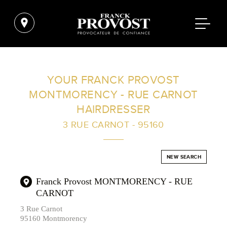
FIND A SALON NEAR ME
YOUR FRANCK PROVOST
MONTMORENCY - RUE CARNOT
FILTER
HAIRDRESSER
3 RUE CARNOT - 95160
AUSTRALIA
NEW SEARCH
Franck Provost MONTMORENCY - RUE
CARNOT
3 Rue Carnot
95160 Montmorency