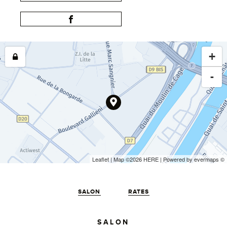
+
-
Leaflet
| Map ©2026
HERE
| Powered by
evermaps
©
SALON
RATES
SALON