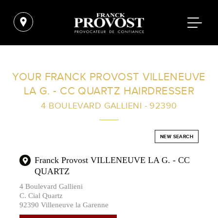
FIND A SALON NEAR ME
YOUR FRANCK PROVOST VILLENEUVE
LA G. - CC QUARTZ HAIRDRESSER
FILTER
4 BOULEVARD GALLIENI - 92390
AUSTRALIA
NEW SEARCH
Franck Provost VILLENEUVE LA G. - CC
QUARTZ
4 Boulevard Gallieni
C. Cial Quartz
92390 Villeneuve la Garenne