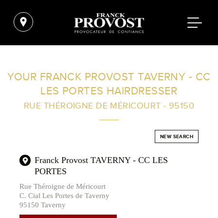
FIND A SALON NEAR ME
YOUR FRANCK PROVOST TAVERNY - CC
LES PORTES HAIRDRESSER
FILTER
RUE THÉROIGNE DE MÉRICOURT - 95150
AUSTRALIA
NEW SEARCH
Franck Provost TAVERNY - CC LES
PORTES
Rue Théroigne de Méricourt
C. Cial Les Portes de Taverny
95150 Taverny