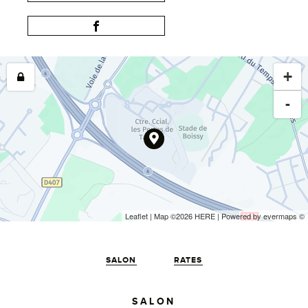
+
-
Leaflet
| Map ©2026
HERE
| Powered by
evermaps
©
SALON
RATES
SALON