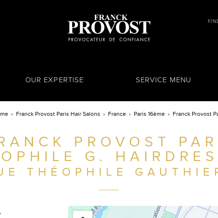
FIN
OUR EXPERTISE
SERVICE MENU
ome
Franck Provost Paris Hair Salons
France
Paris 16ème
Franck Provost Pa
RANCK PROVOST PARI
OPHILE G. HAIRDRE
UE THÉOPHILE GAUTHIER
.