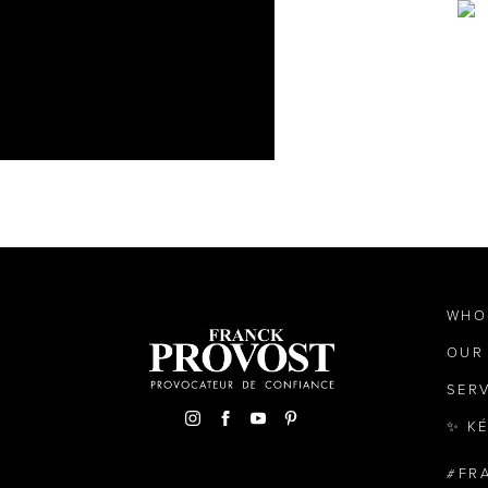
WHO
OUR
SER
✨ K
FR