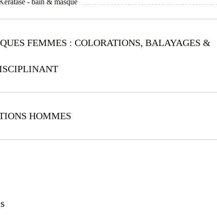
l Kératase - bain & masque
IQUES FEMMES : COLORATIONS, BALAYAGES &
ISCIPLINANT
ATIONS HOMMES
ns