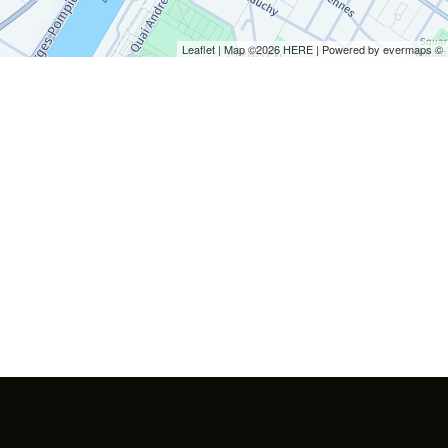
Leaflet
| Map ©2026
HERE
| Powered by
evermaps
©