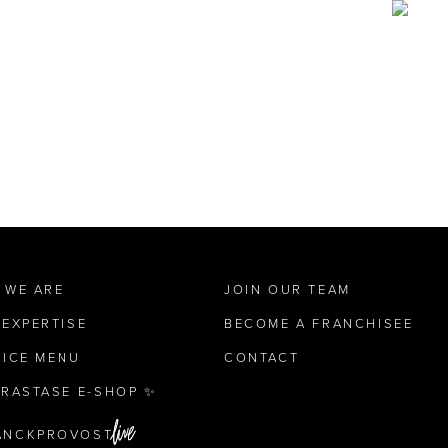
 WE ARE
JOIN OUR TEAM
 EXPERTISE
BECOME A FRANCHISEE
VICE MENU
CONTACT
ÉRASTASE E-SHOP ✨
ANCKPROVOST