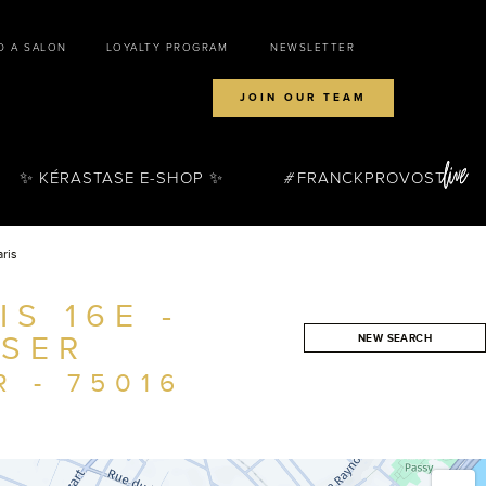
D A SALON
LOYALTY PROGRAM
NEWSLETTER
JOIN OUR TEAM
✨ KÉRASTASE E-SHOP ✨
FRANCKPROVOST
ris
S 16E -
SSER
NEW SEARCH
SEARCH
 - 75016