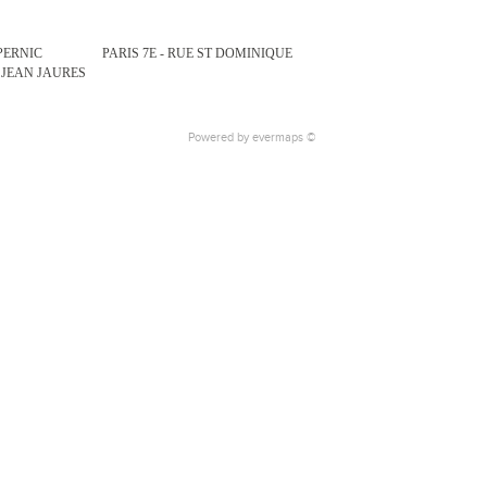
OPERNIC
PARIS 7E - RUE ST DOMINIQUE
 JEAN JAURES
Powered by
evermaps ©