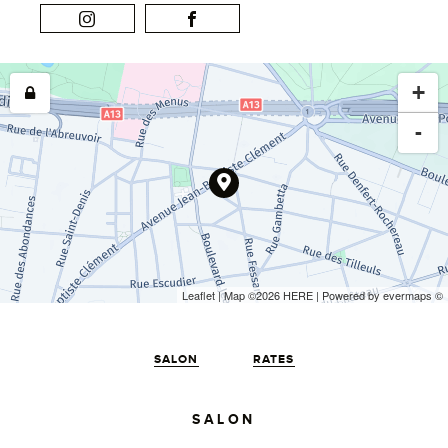
+
-
Leaflet
| Map ©2026
HERE
| Powered by
evermaps
©
SALON
RATES
SALON