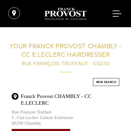
FIND A SALON NEAR ME
YOUR FRANCK PROVOST CHAMBLY -
CC E.LECLERC HAIRDRESSER
FILTER
RUE FRANÇOIS TRUFFAUT - 60230
AUSTRALIA
NEW SEARCH
Franck Provost CHAMBLY - CC
E.LECLERC
Rue François Truffaut
C. Cial Leclerc Galerie Extérieure
60230 Chambly