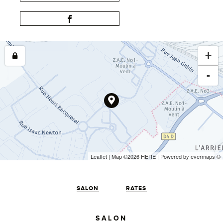
+
-
Leaflet
| Map ©2026
HERE
| Powered by
evermaps
©
SALON
RATES
SALON