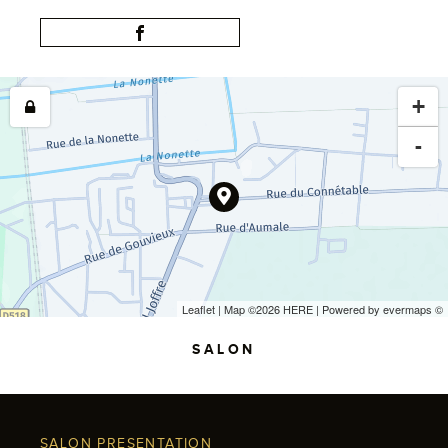
+
-
Leaflet
| Map ©2026
HERE
| Powered by
evermaps
©
SALON
SALON PRESENTATION