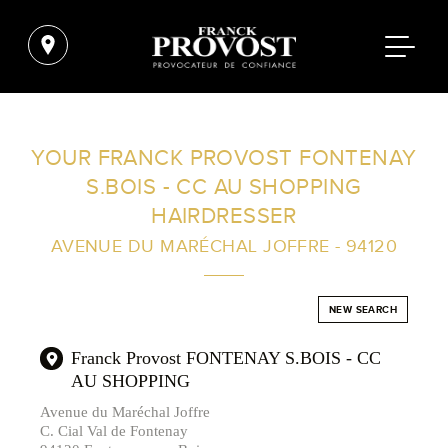
FIND A SALON NEAR ME
YOUR FRANCK PROVOST FONTENAY
S.BOIS - CC AU SHOPPING
FILTER
HAIRDRESSER
AVENUE DU MARÉCHAL JOFFRE - 94120
AUSTRALIA
NEW SEARCH
Franck Provost FONTENAY S.BOIS - CC
AU SHOPPING
Avenue du Maréchal Joffre
C. Cial Val de Fontenay