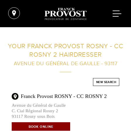
FIND A SALON NEAR ME
YOUR FRANCK PROVOST ROSNY - CC
ROSNY 2 HAIRDRESSER
FILTER
AVENUE DU GÉNÉRAL DE GAULLE - 93117
AUSTRALIA
NEW SEARCH
Franck Provost ROSNY - CC ROSNY 2
Avenue du Général de Gaulle
C. Cial Régional Rosny 2
93117 Rosny sous Bois
BOOK ONLINE