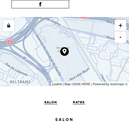
+
-
Leaflet
| Map ©2026
HERE
| Powered by
evermaps
©
SALON
RATES
SALON