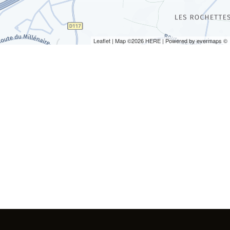
Leaflet
| Map ©2026
HERE
| Powered by
evermaps
©