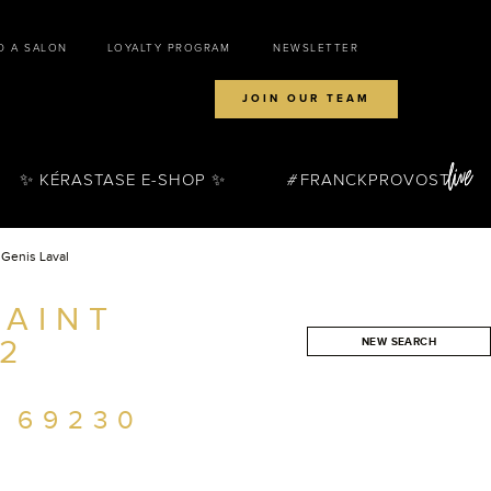
D A SALON
LOYALTY PROGRAM
NEWSLETTER
JOIN OUR TEAM
✨ KÉRASTASE E-SHOP ✨
FRANCKPROVOST
 Genis Laval
SAINT
 2
NEW SEARCH
SEARCH
 69230