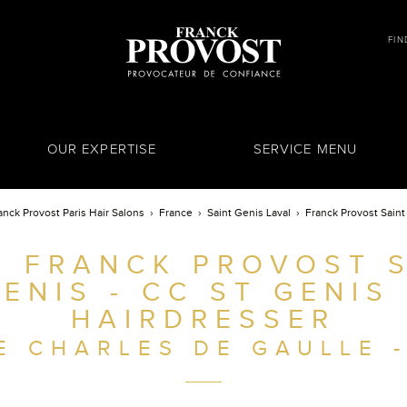
FIN
OUR EXPERTISE
SERVICE MENU
anck Provost Paris Hair Salons
France
Saint Genis Laval
Franck Provost Saint
 FRANCK PROVOST 
ENIS - CC ST GENIS
HAIRDRESSER
E CHARLES DE GAULLE -