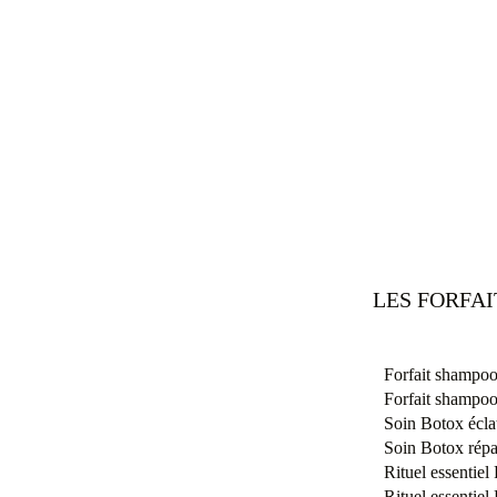
LES FORFA
Forfait shampoo
Forfait shampoo
Soin Botox éclat
Soin Botox répa
Rituel essentie
Rituel essentie