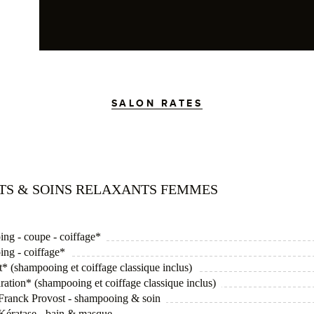
SALON RATES
ITS & SOINS RELAXANTS FEMMES
ing - coupe - coiffage*
ing - coiffage*
* (shampooing et coiffage classique inclus)
ration* (shampooing et coiffage classique inclus)
l Franck Provost - shampooing & soin
l Kératase - bain & masque