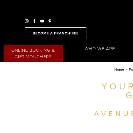
BECOME A FRANCHISEE
WHO WE ARE
ONLINE BOOKING &
GIFT VOUCHERS
Home
Fr
YOUR
FIND A SALON NEAR ME
G
FILTER
AUSTRALIA
AVENU