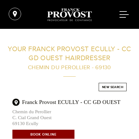
FIND A SALON NEAR ME
YOUR FRANCK PROVOST ECULLY - CC
GD OUEST HAIRDRESSER
FILTER
CHEMIN DU PEROLLIER - 69130
AUSTRALIA
NEW SEARCH
Franck Provost ECULLY - CC GD OUEST
Chemin du Perollier
C. Cial Grand Ouest
69130 Ecully
BOOK ONLINE