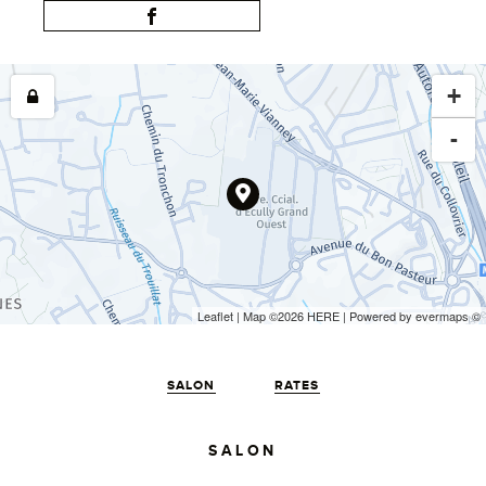
+
-
Leaflet
| Map ©2026
HERE
| Powered by
evermaps
©
SALON
RATES
SALON