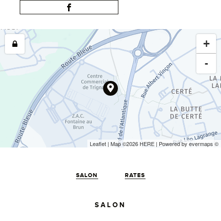
+
-
Leaflet
| Map ©2026
HERE
| Powered by
evermaps
©
SALON
RATES
SALON