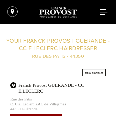
FIND A SALON NEAR ME
YOUR FRANCK PROVOST GUERANDE -
CC E.LECLERC HAIRDRESSER
FILTER
RUE DES PATIS - 44350
AUSTRALIA
NEW SEARCH
Franck Provost GUERANDE - CC
E.LECLERC
Rue des Patis
C. Cial Leclerc ZAC de Villejames
44350 Guérande