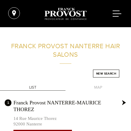
FIND A SALON NEAR ME
FRANCK PROVOST
NANTERRE HAIR
SALONS
FILTER
NEW SEARCH
FRANCE
LIST
MAP
+
Franck Provost NANTERRE-MAURICE
1
THOREZ
-
14 Rue Maurice Thorez
92000 Nanterre