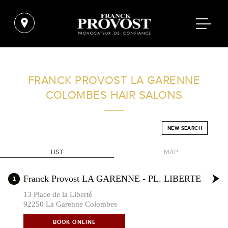
FIND A SALON NEAR ME
FRANCK PROVOST
LA GARENNE
COLOMBES HAIR SALONS
FILTER
NEW SEARCH
FRANCE
LIST
MAP
+
Franck Provost LA GARENNE - PL. LIBERTE
1
-
13 Place de la Liberté
92250 La Garenne Colombes
BOOK ONLINE