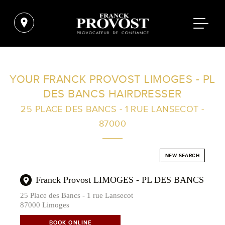
FIND A SALON NEAR ME
YOUR FRANCK PROVOST LIMOGES - PL
DES BANCS HAIRDRESSER
FILTER
25 PLACE DES BANCS - 1 RUE LANSECOT -
87000
AUSTRALIA
NEW SEARCH
Franck Provost LIMOGES - PL DES BANCS
25 Place des Bancs - 1 rue Lansecot
87000 Limoges
BOOK ONLINE