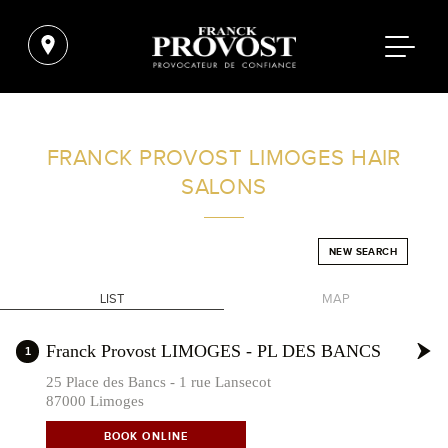
FIND A SALON NEAR ME
FRANCK PROVOST
LIMOGES HAIR
SALONS
FILTER
NEW SEARCH
FRANCE
LIST
MAP
+
Franck Provost LIMOGES - PL DES BANCS
1
-
25 Place des Bancs - 1 rue Lansecot
87000 Limoges
BOOK ONLINE