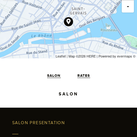
-
Leaflet
| Map ©2026
HERE
| Powered by
evermaps
©
SALON
RATES
SALON
SALON PRESENTATION