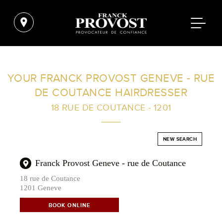
FIND A SALON NEAR ME
YOUR FRANCK PROVOST GENEVE - RUE
DE COUTANCE HAIRDRESSER
FILTER
18 RUE DE COUTANCE - 1201
AUSTRALIA
NEW SEARCH
Franck Provost Geneve - rue de Coutance
18 rue de Coutance
1201 Geneve
BOOK ONLINE