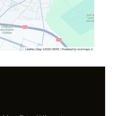
Leaflet
| Map ©2026
HERE
| Powered by
evermaps
©