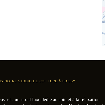
NS NOTRE STUDIO DE COIFFURE À POISSY
ost : un rituel luxe dédié au soin et à la relaxation