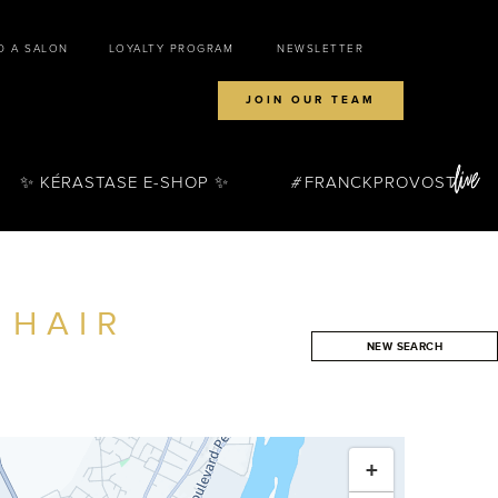
D A SALON
LOYALTY PROGRAM
NEWSLETTER
JOIN OUR TEAM
✨ KÉRASTASE E-SHOP ✨
FRANCKPROVOST
 HAIR
NEW SEARCH
SEARCH
+