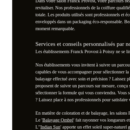
Dans votre salon Franck Provost, votre parcours be
revitaliser. Nos professionnels de la coiffure qualif
totale. Les produits utilisés sont professionnels et 
enveloppés dans un packaging éco-responsable. Bea
moment remarquable.
Services et conseils personnalisés par no
Les établissements Franck Provost à Poissy ne se li
Nos établissements vous invitent à suivre un parcou
capables de vous accompagner pour sélectionner la 
balayage effectué avec soin et précision ? Laissez p
proposent de suivre un parcours sur mesure, conçu s
sélectionner la formule qui vous conviendra. Vous s
? Laissez place à nos professionnels pour satisfaire
En matière de coloration et de balayage, les salons
Le '
Balayage Ombré
' fait rayonner vos longueurs e
L’'
Indian Sun
' apporte un effet soleil super-naturel