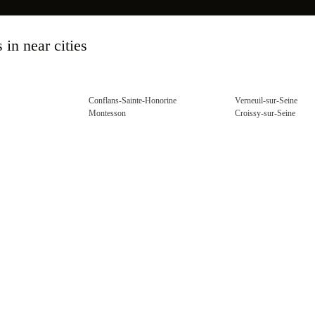
 in near cities
Conflans-Sainte-Honorine
Verneuil-sur-Seine
Montesson
Croissy-sur-Seine