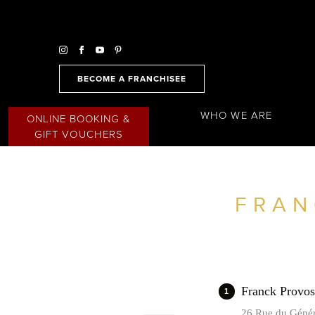
BECOME A FRANCHISEE
WHO WE ARE
ONLINE BOOKING &
GIFT VOUCHERS
FRAN
FIND A SALON NEAR ME
FILTER
FRANCE
Franck Prov
1
26 Rue du Génér