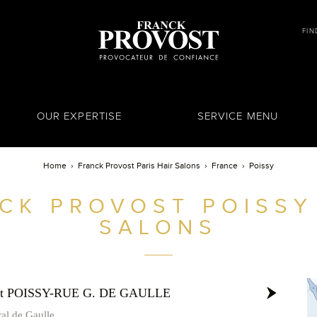
FIN
OUR EXPERTISE
SERVICE MENU
Home
Franck Provost Paris Hair Salons
France
Poissy
CK PROVOST
POISSY
SALONS
ost POISSY-RUE G. DE GAULLE
al de Gaulle