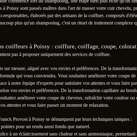
auté commence lors du shampooing, une étape bien plus riche qu'un si
iés à Poissy sont passés maîtres dans l'art de masser votre cuir chevelu, 
éco-responsables, élaborés par des artisans de la coiffure, composés d'él
ucoup plus qu'un shampooing, c'est un rituel de traitement complexe q
s coiffeurs à Poissy : coiffure, coiffage, coupe, colora
mitent pas à proposer uniquement des services de coiffure.
rs sur mesure, aligné avec vos envies et préférences. De la transformati
formule qui vous conviendra. Vous souhaitez améliorer votre coupe de 
lace à notre équipe d'experts pour satisfaire vos attentes et vous faire
elon vos envies et préférences. De la transformation capillaire au bru
ouhaitez améliorer votre coupe de cheveux, rafraîchir votre couleur ou o
 vos attentes et vous faire passer un moment de relaxation.
 Franck Provost à Poissy se démarquent par leurs techniques uniques :
t pointes pour un rendu aussi fondu que naturel.
 grâce à un éclaircissement sans chaleur et sans ammoniaque, permettant d