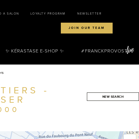
D A SALON
LOYALTY PROGRAM
NEWSLETTER
JOIN OUR TEAM
✨ KÉRASTASE E-SHOP ✨
FRANCKPROVOST
ers
TIERS -
SSER
NEW SEARCH
SEARCH
000