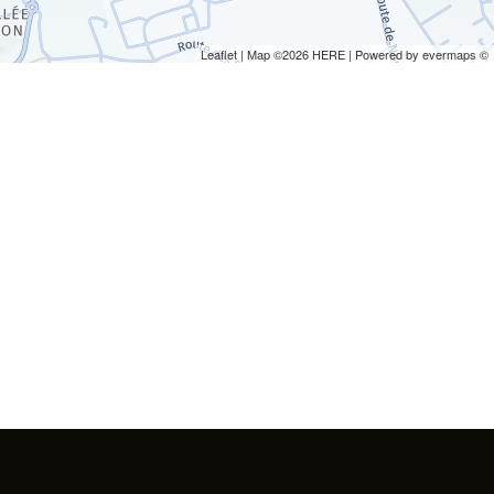
Leaflet
| Map ©2026
HERE
| Powered by
evermaps
©