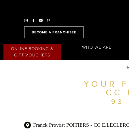
BECOME A FRANCHISEE
WHO WE ARE
ONLINE BOOKING &
GIFT VOUCHERS
H
YOUR F
FIND A SALON NEAR ME
CC 
FILTER
AUSTRALIA
93
Franck Provost POITIERS - CC E.LECLER