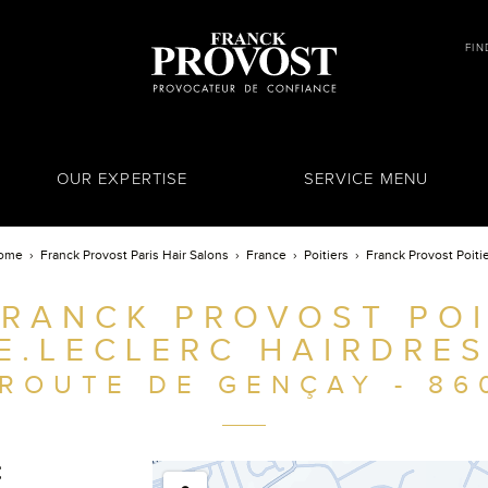
FIN
OUR EXPERTISE
SERVICE MENU
ome
Franck Provost Paris Hair Salons
France
Poitiers
Franck Provost Poiti
RANCK PROVOST POI
E.LECLERC HAIRDRE
 ROUTE DE GENÇAY - 86
C