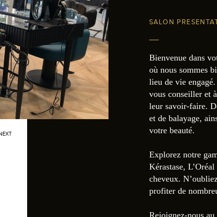
SALON PRESENTA
Bienvenue dans vot
où nous sommes bie
lieu de vie engagé.
vous conseiller et 
leur savoir-faire. 
et de balayage, ain
votre beauté.
NEXT
Explorez notre gam
Kérastase, L’Oréal
cheveux. N’oubliez
profiter de nombreu
Rejoignez-nous au 