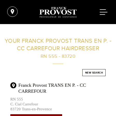
FIND A SALON NEAR ME
YOUR FRANCK PROVOST TRANS EN P. -
CC CARREFOUR HAIRDRESSER
FILTER
RN 555 - 83720
AUSTRALIA
NEW SEARCH
Franck Provost TRANS EN P. - CC
CARREFOUR
RN 555
C. Cial Carrefour
83720 Trans-en-Provence