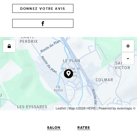
DONNEZ VOTRE AVIS
+
-
Leaflet
| Map ©2026
HERE
| Powered by
evermaps
©
SALON
RATES