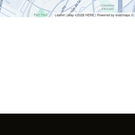
Leaflet
| Map ©2026
HERE
| Powered by
evermaps
©