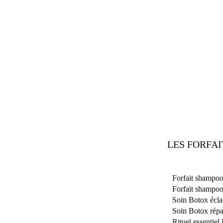
LES FORFA
Forfait shampoo
Forfait shampoo
Soin Botox éclat
Soin Botox répa
Rituel essentie