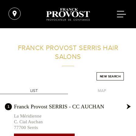
FIND A SALON NEAR ME
FRANCK PROVOST
SERRIS HAIR
SALONS
FILTER
NEW SEARCH
FRANCE
LIST
MAP
+
Franck Provost SERRIS - CC AUCHAN
1
-
La Méridienne
C. Cial Auchan
77700 Serris