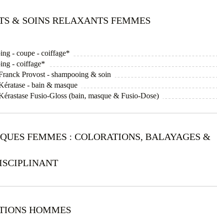
ITS & SOINS RELAXANTS FEMMES
ing - coupe - coiffage*
ing - coiffage*
l Franck Provost - shampooing & soin
l Kératase - bain & masque
l Kérastase Fusio-Gloss (bain, masque & Fusio-Dose)
IQUES FEMMES : COLORATIONS, BALAYAGES &
ISCIPLINANT
ATIONS HOMMES