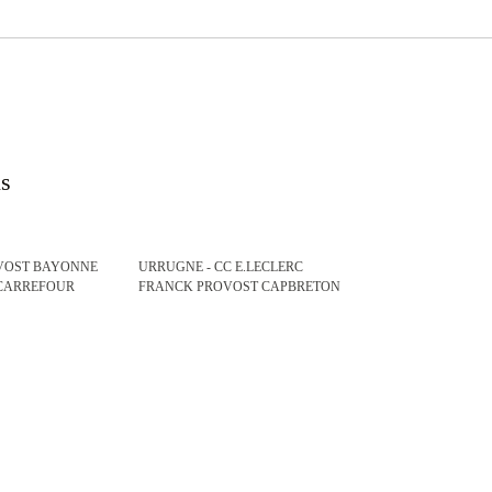
ns
VOST BAYONNE
URRUGNE - CC E.LECLERC
 CARREFOUR
FRANCK PROVOST CAPBRETON