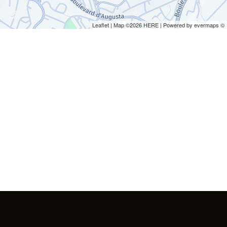
Leaflet
| Map ©2026
HERE
| Powered by
evermaps
©