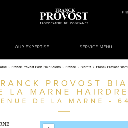
FIN
OUR EXPERTISE
SERVICE MENU
ome
Franck Provost Paris Hair Salons
France
Biarritz
Franck Provost Biarri
RANCK PROVOST BIA
E LA MARNE HAIRDR
VENUE DE LA MARNE - 6
ARNE