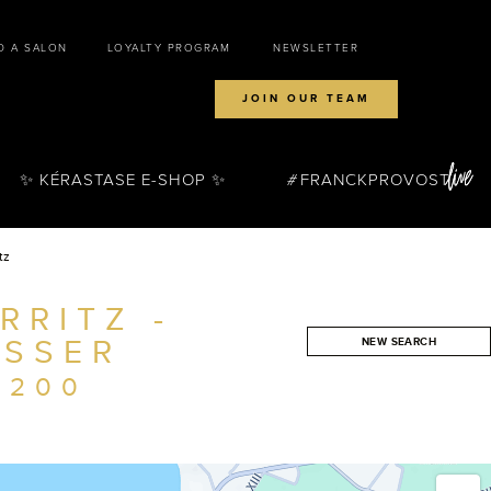
D A SALON
LOYALTY PROGRAM
NEWSLETTER
JOIN OUR TEAM
✨ KÉRASTASE E-SHOP ✨
FRANCKPROVOST
tz
RRITZ -
ESSER
NEW SEARCH
SEARCH
4200