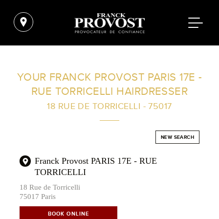
FIND A SALON NEAR ME
YOUR FRANCK PROVOST PARIS 17E -
RUE TORRICELLI HAIRDRESSER
FILTER
18 RUE DE TORRICELLI - 75017
AUSTRALIA
NEW SEARCH
Franck Provost PARIS 17E - RUE
TORRICELLI
18 Rue de Torricelli
75017 Paris
BOOK ONLINE