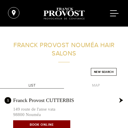
FIND A SALON NEAR ME
FRANCK PROVOST
NOUMÉA HAIR
SALONS
FILTER
NEW SEARCH
FRANCE
LIST
MAP
+
Franck Provost CUTTERBIS
1
-
149 route de l'anse vata
98800 Nouméa
BOOK ONLINE