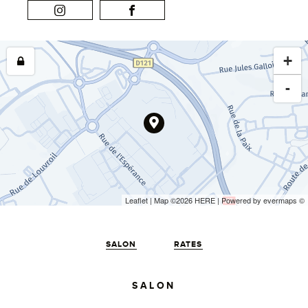
+
-
Leaflet
| Map ©2026
HERE
| Powered by
evermaps
©
SALON
RATES
SALON