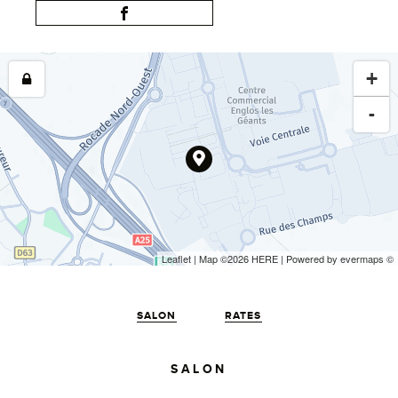
+
-
Leaflet
| Map ©2026
HERE
| Powered by
evermaps
©
SALON
RATES
SALON