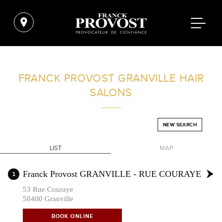
FIND A SALON NEAR ME
FRANCK PROVOST
GRANVILLE HAIR
SALONS
FILTER
NEW SEARCH
FRANCE
LIST
MAP
+
Franck Provost GRANVILLE - RUE COURAYE
1
-
53 Rue Couraye
50400 Granville
BOOK ONLINE