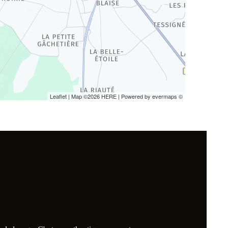
Leaflet
| Map ©2026
HERE
| Powered by
evermaps
©