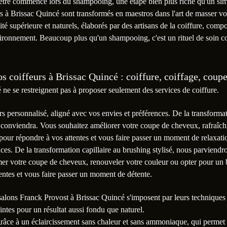
n-être commence lors du shampooing, une étape bien plus riche qu'un s
fiés à Brissac Quincé sont transformés en maestros dans l'art de masser v
lité supérieure et naturels, élaborés par des artisans de la coiffure, com
ironnement. Beaucoup plus qu'un shampooing, c'est un rituel de soin c
os coiffeurs à Brissac Quincé : coiffure, coiffage, coupe
ne se restreignent pas à proposer seulement des services de coiffure.
s personnalisé, aligné avec vos envies et préférences. De la transformat
conviendra. Vous souhaitez améliorer votre coupe de cheveux, rafraîchi
s pour répondre à vos attentes et vous faire passer un moment de relaxat
nces. De la transformation capillaire au brushing stylisé, nous parviend
er votre coupe de cheveux, renouveler votre couleur ou opter pour un b
tentes et vous faire passer un moment de détente.
 salons Franck Provost à Brissac Quincé s'imposent par leurs techniques
pointes pour un résultat aussi fondu que naturel.
 grâce à un éclaircissement sans chaleur et sans ammoniaque, qui permet d