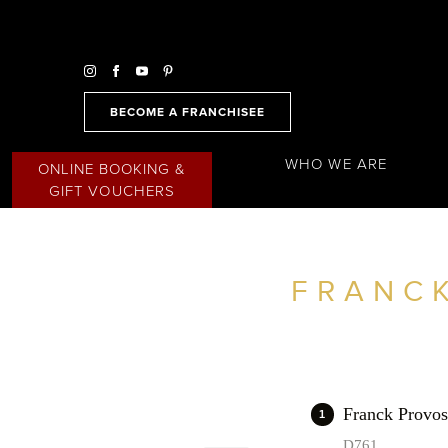
BECOME A FRANCHISEE
WHO WE ARE
ONLINE BOOKING &
GIFT VOUCHERS
FRANC
FIND A SALON NEAR ME
FILTER
FRANCE
Franck Prov
1
D761