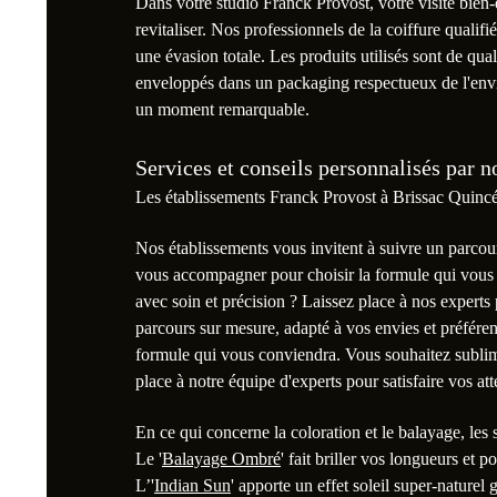
Dans votre studio Franck Provost, votre visite bie
revitaliser. Nos professionnels de la coiffure quali
une évasion totale. Les produits utilisés sont de qua
enveloppés dans un packaging respectueux de l'env
un moment remarquable.
Services et conseils personnalisés par n
Les établissements Franck Provost à Brissac Quincé 
Nos établissements vous invitent à suivre un parcour
vous accompagner pour choisir la formule qui vous 
avec soin et précision ? Laissez place à nos expert
parcours sur mesure, adapté à vos envies et préfére
formule qui vous conviendra. Vous souhaitez sublim
place à notre équipe d'experts pour satisfaire vos at
En ce qui concerne la coloration et le balayage, les
Le '
Balayage Ombré
' fait briller vos longueurs et 
L’'
Indian Sun
' apporte un effet soleil super-naturel