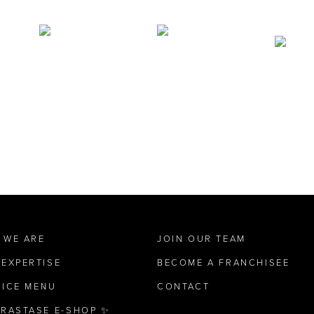
 WE ARE
JOIN OUR TEAM
 EXPERTISE
BECOME A FRANCHISEE
VICE MENU
CONTACT
ÉRASTASE E-SHOP ✨