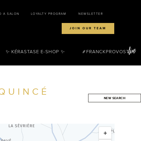
D A SALON
LOYALTY PROGRAM
NEWSLETTER
JOIN OUR TEAM
✨ KÉRASTASE E-SHOP ✨
FRANCKPROVOST
QUINCÉ
NEW SEARCH
SEARCH
+