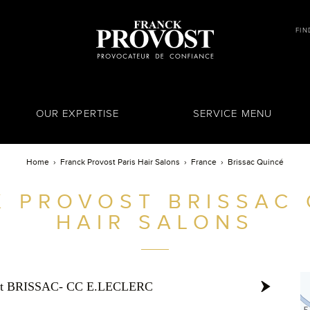
FIN
OUR EXPERTISE
SERVICE MENU
Home
Franck Provost Paris Hair Salons
France
Brissac Quincé
K PROVOST
BRISSAC 
HAIR SALONS
ost BRISSAC- CC E.LECLERC