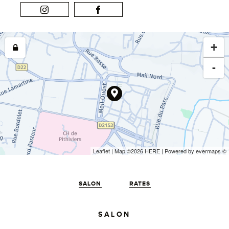
+
-
Leaflet
| Map ©2026
HERE
| Powered by
evermaps
©
SALON
RATES
SALON