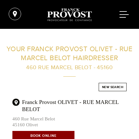
FIND A SALON NEAR ME
YOUR FRANCK PROVOST OLIVET - RUE
MARCEL BELOT HAIRDRESSER
FILTER
460 RUE MARCEL BELOT - 45160
AUSTRALIA
NEW SEARCH
Franck Provost OLIVET - RUE MARCEL
BELOT
460 Rue Marcel Belot
45160 Olivet
BOOK ONLINE