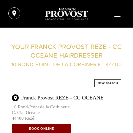
FIND A SALON NEAR ME
YOUR FRANCK PROVOST REZE - CC
OCEANE HAIRDRESSER
FILTER
10 ROND-POINT DE LA CORBINERIE - 44400
AUSTRALIA
NEW SEARCH
Franck Provost REZE - CC OCEANE
10 Rond-Point de la Corbinerie
C. Cial Océane
44400 Rezé
BOOK ONLINE