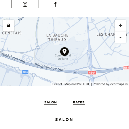
+
-
Leaflet
| Map ©2026
HERE
| Powered by
evermaps
©
SALON
RATES
SALON