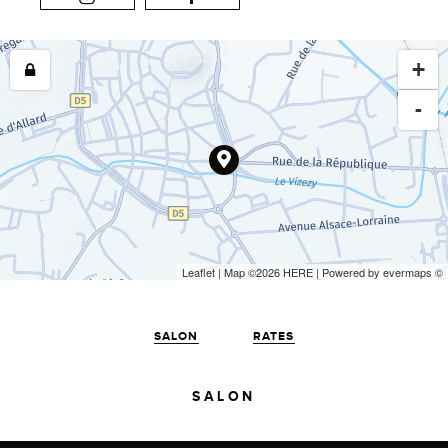
+
-
Leaflet
| Map ©2026
HERE
| Powered by
evermaps
©
SALON
RATES
SALON