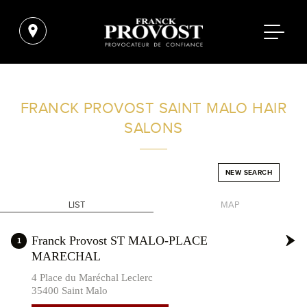
FIND A SALON NEAR ME
FRANCK PROVOST
SAINT MALO HAIR
SALONS
FILTER
NEW SEARCH
FRANCE
LIST
MAP
+
Franck Provost ST MALO-PLACE
1
MARECHAL
-
4 Place du Maréchal Leclerc
35400 Saint Malo