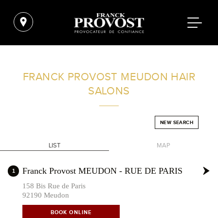
FIND A SALON NEAR ME
FRANCK PROVOST
MEUDON HAIR
SALONS
FILTER
NEW SEARCH
FRANCE
LIST
MAP
+
Franck Provost MEUDON - RUE DE PARIS
1
-
158 Bis Rue de Paris
92190 Meudon
BOOK ONLINE