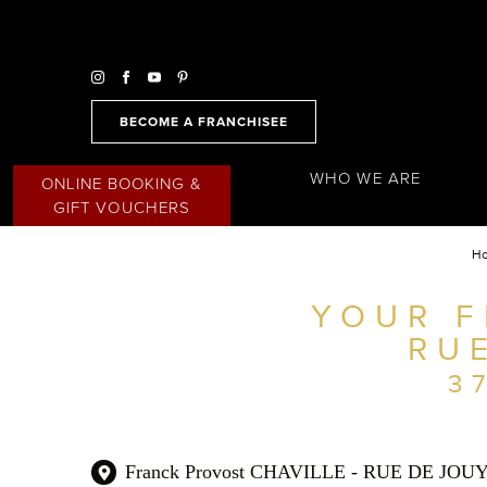
BECOME A FRANCHISEE
WHO WE ARE
ONLINE BOOKING &
GIFT VOUCHERS
H
YOUR F
FIND A SALON NEAR ME
RU
FILTER
AUSTRALIA
3
Franck Provost CHAVILLE - RUE DE JOU