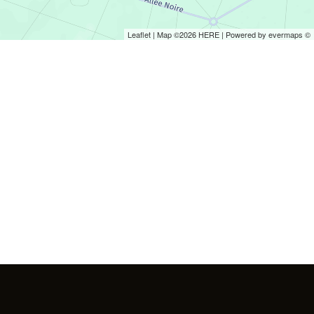
Leaflet
| Map ©2026
HERE
| Powered by
evermaps
©