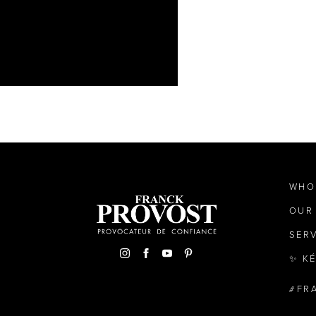
WHO
OUR
SER
✨ K
FR