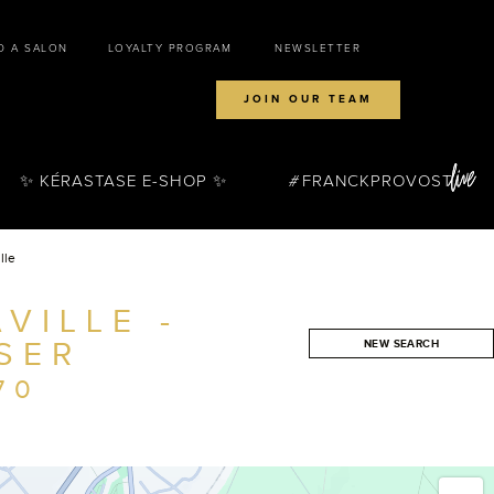
D A SALON
LOYALTY PROGRAM
NEWSLETTER
JOIN OUR TEAM
✨ KÉRASTASE E-SHOP ✨
FRANCKPROVOST
lle
VILLE -
SER
NEW SEARCH
SEARCH
70