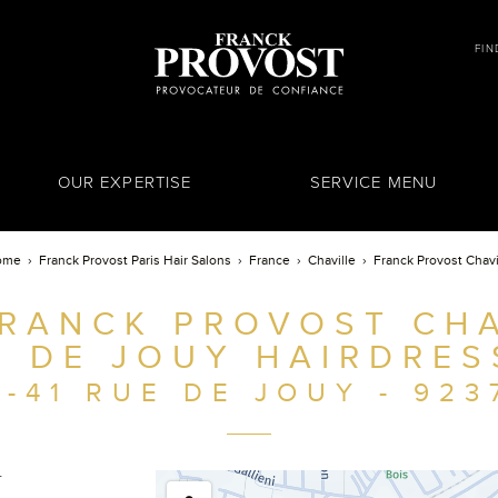
FIN
OUR EXPERTISE
SERVICE MENU
ome
Franck Provost Paris Hair Salons
France
Chaville
Franck Provost Chavi
RANCK PROVOST CHA
E DE JOUY HAIRDRES
7-41 RUE DE JOUY - 923
Y