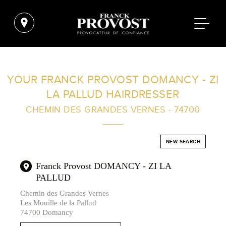
FIND A SALON NEAR ME
YOUR FRANCK PROVOST DOMANCY - ZI
LA PALLUD HAIRDRESSER
FILTER
CHEMIN DES GRANDES VERNES - 74700
AUSTRALIA
NEW SEARCH
Franck Provost DOMANCY - ZI LA
PALLUD
Chemin des Grandes Vernes
Les Mouille de la Pallud
74700 Domancy