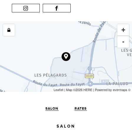
+
-
Leaflet
| Map ©2026
HERE
| Powered by
evermaps
©
SALON
RATES
SALON