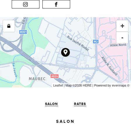
+
-
Leaflet
| Map ©2026
HERE
| Powered by
evermaps
©
SALON
RATES
SALON