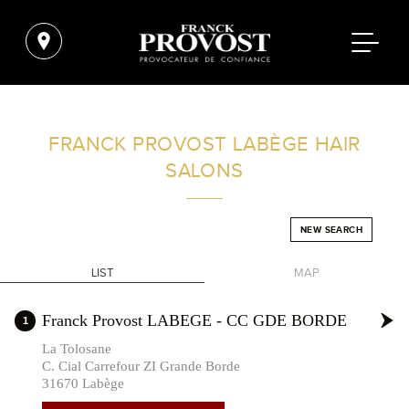
FIND A SALON NEAR ME
FRANCK PROVOST
LABÈGE HAIR
SALONS
FILTER
NEW SEARCH
FRANCE
LIST
MAP
+
Franck Provost LABEGE - CC GDE BORDE
1
-
La Tolosane
C. Cial Carrefour ZI Grande Borde
31670 Labège