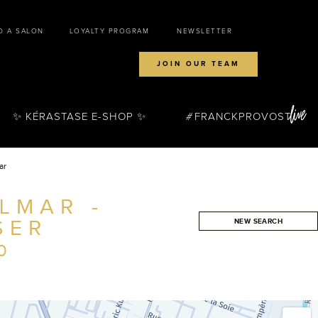
D A SALON
LOYALTY PROGRAM
NEWSLETTER
JOIN OUR TEAM
✨ KÉRASTASE E-SHOP ✨
FRANCKPROVOST
ar
LMAR -
SER
NEW SEARCH
SEARCH
0