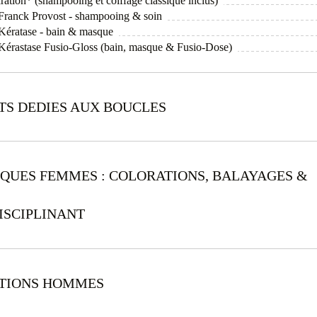
ration* (shampooing et coiffage classique inclus)
l Franck Provost - shampooing & soin
l Kératase - bain & masque
l Kérastase Fusio-Gloss (bain, masque & Fusio-Dose)
TS DEDIES AUX BOUCLES
IQUES FEMMES : COLORATIONS, BALAYAGES &
ISCIPLINANT
ATIONS HOMMES