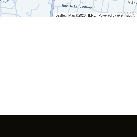
Leaflet
| Map ©2026
HERE
| Powered by
evermaps
©