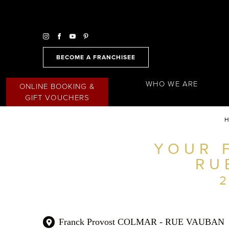
BECOME A FRANCHISEE
WHO WE ARE
ONLINE BOOKING &
GIFT VOUCHERS
H
YOUR 
FIND A SALON NEAR ME
RU
FILTER
AUSTRALIA
Franck Provost COLMAR - RUE VAUBAN