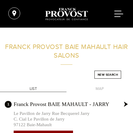
FIND A SALON NEAR ME
FRANCK PROVOST
BAIE MAHAULT HAIR
SALONS
FILTER
NEW SEARCH
FRANCE
LIST
MAP
+
Franck Provost BAIE MAHAULT - JARRY
1
-
Le Pavillon de Jarry Rue Becquerel Jarry
C. Cial Le Pavillon de Jarry
97122 Baie-Mahault