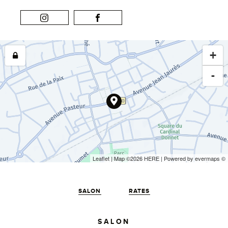
+
-
Leaflet
| Map ©2026
HERE
| Powered by
evermaps
©
SALON
RATES
SALON