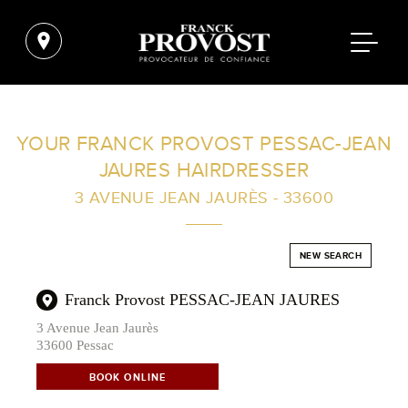
FIND A SALON NEAR ME
YOUR FRANCK PROVOST PESSAC-JEAN
JAURES HAIRDRESSER
FILTER
3 AVENUE JEAN JAURÈS - 33600
AUSTRALIA
NEW SEARCH
Franck Provost PESSAC-JEAN JAURES
3 Avenue Jean Jaurès
33600 Pessac
BOOK ONLINE