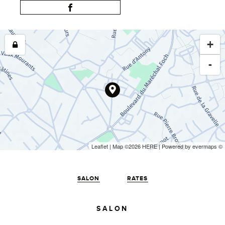
+
-
Leaflet
| Map ©2026
HERE
| Powered by
evermaps
©
SALON
RATES
SALON