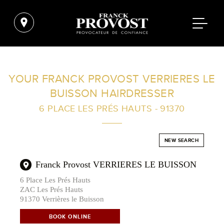
FIND A SALON NEAR ME
YOUR FRANCK PROVOST VERRIERES LE
BUISSON HAIRDRESSER
FILTER
6 PLACE LES PRÉS HAUTS - 91370
AUSTRALIA
NEW SEARCH
Franck Provost VERRIERES LE BUISSON
6 Place Les Prés Hauts
ZAC Les Prés Hauts
91370 Verrières le Buisson
BOOK ONLINE