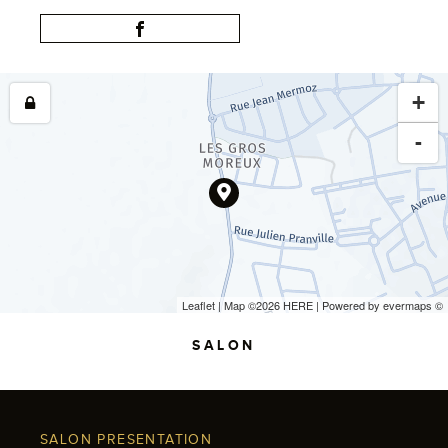
+
-
Leaflet
| Map ©2026
HERE
| Powered by
evermaps
©
SALON
SALON PRESENTATION