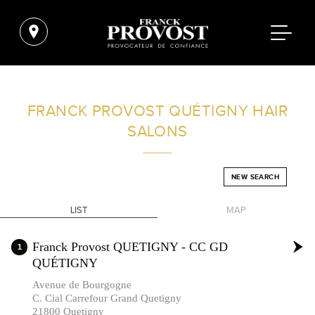
FIND A SALON NEAR ME
FRANCK PROVOST
QUÉTIGNY HAIR
SALONS
FILTER
NEW SEARCH
FRANCE
LIST
MAP
+
Franck Provost QUETIGNY - CC GD
1
QUÉTIGNY
-
Avenue de Bourgogne
C. Cial Carrefour Grand Quetigny
21800 Quetigny